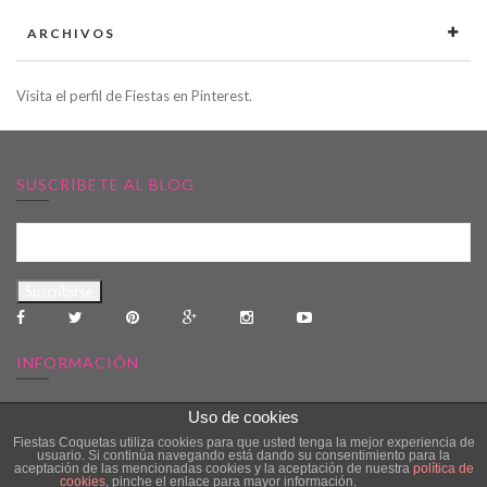
ARCHIVOS
Visita el perfil de Fiestas en Pinterest.
SUSCRÍBETE AL BLOG
INFORMACIÓN
Uso de cookies
CONÓCENOS
Fiestas Coquetas utiliza cookies para que usted tenga la mejor experiencia de
usuario. Si continúa navegando está dando su consentimiento para la
DECORACIÓN PARA FIESTAS
aceptación de las mencionadas cookies y la aceptación de nuestra
política de
cookies
, pinche el enlace para mayor información.